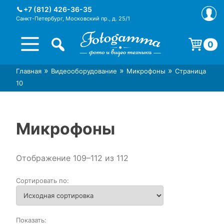
Skip
+7 (812) 426-36-35
to
Санкт-Петербург, Московский пр., д. 25/1
content
0
Корзина пуста.
»
»
»
Главная
Видеооборудование
Микрофоны
Страница
Интернет-магазин фототехники
Магазин фотоаксессуаров foto-
10
Foto-Gamma в СПб
gamma.ru
Микрофоны
Отображение 109–112 из 112