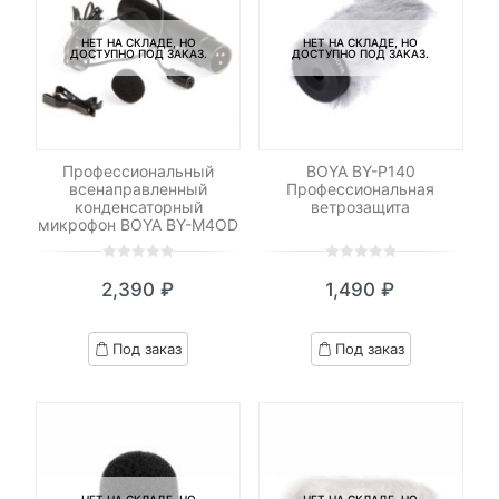
НЕТ НА СКЛАДЕ, НО
НЕТ НА СКЛАДЕ, НО
ДОСТУПНО ПОД ЗАКАЗ.
ДОСТУПНО ПОД ЗАКАЗ.
Профессиональный
BOYA BY-P140
всенаправленный
Профессиональная
конденсаторный
ветрозащита
микрофон BOYA BY-M4OD
0
5
0
0
5
0
2,390
₽
1,490
₽
out
out
of
of
based
based
Под заказ
Под заказ
on
on
customer
customer
ratings
ratings