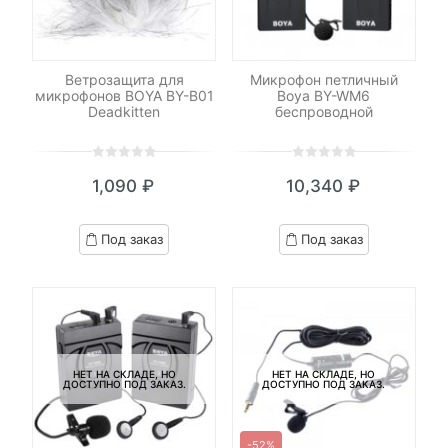
Ветрозащита для
Микрофон петличный
микрофонов BOYA BY-B01
Boya BY-WM6
Deadkitten
беспроводной
0
5
0
0
5
0
1,090
₽
10,340
₽
out
out
of
of
based
based
Под заказ
Под заказ
on
on
customer
customer
ratings
ratings
НЕТ НА СКЛАДЕ, НО
НЕТ НА СКЛАДЕ, НО
ДОСТУПНО ПОД ЗАКАЗ.
ДОСТУПНО ПОД ЗАКАЗ.
-52%