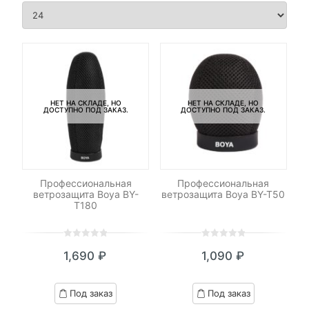
НЕТ НА СКЛАДЕ, НО
НЕТ НА СКЛАДЕ, НО
ДОСТУПНО ПОД ЗАКАЗ.
ДОСТУПНО ПОД ЗАКАЗ.
Профессиональная
Профессиональная
ветрозащита Boya BY-
ветрозащита Boya BY-T50
T180
0
5
0
0
5
0
1,690
₽
1,090
₽
out
out
of
of
based
based
Под заказ
Под заказ
on
on