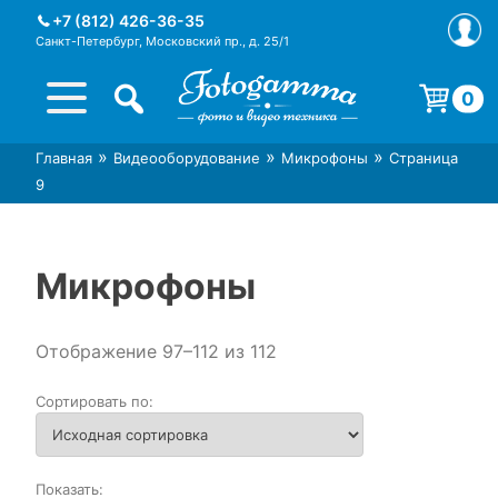
Skip
+7 (812) 426-36-35
to
Санкт-Петербург, Московский пр., д. 25/1
content
0
Корзина пуста.
»
»
»
Главная
Видеооборудование
Микрофоны
Страница
Интернет-магазин фототехники
Магазин фотоаксессуаров foto-
9
Foto-Gamma в СПб
gamma.ru
Микрофоны
Отображение 97–112 из 112