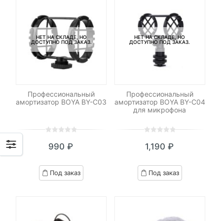
НЕТ НА СКЛАДЕ, НО
НЕТ НА СКЛАДЕ, НО
ДОСТУПНО ПОД ЗАКАЗ.
ДОСТУПНО ПОД ЗАКАЗ.
Профессиональный
Профессиональный
aмортизатор BOYA BY-C03
амортизатор BOYA BY-C04
для микрофона
0
5
0
0
5
0
990
₽
1,190
₽
out
out
of
of
based
based
Под заказ
Под заказ
on
on
customer
customer
ratings
ratings