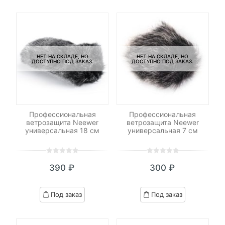
customer
customer
ratings
ratings
НЕТ НА СКЛАДЕ, НО
НЕТ НА СКЛАДЕ, НО
ДОСТУПНО ПОД ЗАКАЗ.
ДОСТУПНО ПОД ЗАКАЗ.
Профессиональная
Профессиональная
ветрозащита Neewer
ветрозащита Neewer
универсальная 18 см
универсальная 7 см
0
5
0
0
5
0
390
₽
300
₽
out
out
of
of
based
based
Под заказ
Под заказ
on
on
customer
customer
ratings
ratings