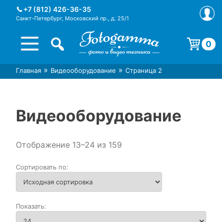
Skip
+7 (812) 426-36-35
to
Санкт-Петербург, Московский пр., д. 25/1
content
0
Корзина пуста.
»
»
Главная
Видеооборудование
Страница 2
Интернет-магазин фототехники
Магазин фотоаксессуаров foto-
Foto-Gamma в СПб
gamma.ru
Видеооборудование
Отображение 13–24 из 159