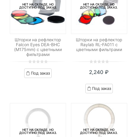
НЕТ НА СКЛАДЕ, НО
НЕТ НА СКЛАДЕ, НО
ДОСТУПНО ПОД ЗАКАЗ.
ДОСТУПНО ПОД ЗАКАЗ.
Шторки на рефлектор
Шторки на рефлектор
Falcon Eyes DEA-BHC
Raylab RL-FA011 с
(M175mm) с цветными
цветными фильтрами
фильтрами
0
5
0
0
5
0
2,240
₽
Под заказ
out
out
of
of
based
based
Под заказ
on
on
customer
customer
ratings
ratings
НЕТ НА СКЛАДЕ, НО
НЕТ НА СКЛАДЕ, НО
ДОСТУПНО ПОД ЗАКАЗ.
ДОСТУПНО ПОД ЗАКАЗ.