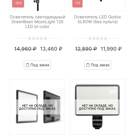
-10%
-7%
Осветитель светодиодный
Осветитель LED Godox
GreenBean MoonLight 120
SL60W (без пульта)
LED bi-color
0
5
0
0
5
0
14,960
₽
13,460
₽
12,890
₽
11,990
₽
out
out
Текущая
Первоначальная
Текущая
Первоначал
of
of
цена:
цена
цена:
цена
based
based
Под заказ
Под заказ
on
on
13,460 ₽.
составляла
11,990 ₽.
составляла
customer
customer
14,960 ₽.
12,890 ₽.
ratings
ratings
НЕТ НА СКЛАДЕ, НО
НЕТ НА СКЛАДЕ, НО
ДОСТУПНО ПОД ЗАКАЗ.
ДОСТУПНО ПОД ЗАКАЗ.