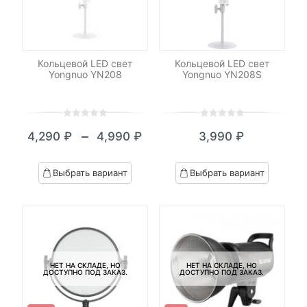
Кольцевой LED свет
Кольцевой LED свет
Yongnuo YN208
Yongnuo YN208S
0
5
0
0
5
0
–
4,290
₽
4,990
₽
3,990
₽
out
out
Диапазон
of
of
цен:
based
based
Выбрать вариант
Выбрать вариант
on
on
4,290 ₽
customer
customer
–
ratings
ratings
4,990 ₽
НЕТ НА СКЛАДЕ, НО
НЕТ НА СКЛАДЕ, НО
ДОСТУПНО ПОД ЗАКАЗ.
ДОСТУПНО ПОД ЗАКАЗ.