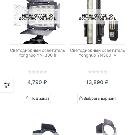
НЕТ НА СКЛАДЕ, НО
НЕТ НА СКЛАДЕ, НО
ДОСТУПНО ПОД ЗАКАЗ.
ДОСТУПНО ПОД ЗАКАЗ.
Светодиодный осветитель
Светодиодный осветитель
Yongnuo YN-300 II
Yongnuo YN360 IV
0
5
0
0
5
0
4,790
₽
13,890
₽
out
out
of
of
based
based
Под заказ
Выбрать вариант
on
on
customer
customer
ratings
ratings