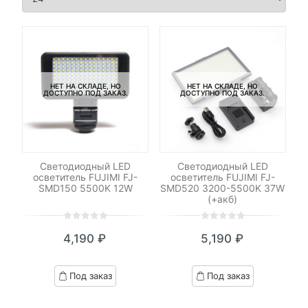
НЕТ НА СКЛАДЕ, НО
НЕТ НА СКЛАДЕ, НО
ДОСТУПНО ПОД ЗАКАЗ.
ДОСТУПНО ПОД ЗАКАЗ.
Светодиодный LED
Светодиодный LED
осветитель FUJIMI FJ-
осветитель FUJIMI FJ-
SMD150 5500K 12W
SMD520 3200-5500K 37W
(+акб)
0
5
0
0
5
0
4,190
₽
5,190
₽
out
out
of
of
based
based
Под заказ
Под заказ
on
on
customer
customer
ratings
ratings