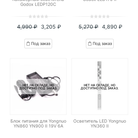
Godox LEDP120C
0
5
0
0
5
0
4,990
₽
3,205
₽
5,270
₽
4,890
₽
out
out
Текущая
Первоначальная
Текущая
Первоначал
of
of
цена:
цена
цена:
цена
based
based
Под заказ
Под заказ
on
on
3,205 ₽.
составляла
4,890 ₽.
составляла
customer
customer
4,990 ₽.
5,270 ₽.
ratings
ratings
НЕТ НА СКЛАДЕ, НО
НЕТ НА СКЛАДЕ, НО
ДОСТУПНО ПОД ЗАКАЗ.
ДОСТУПНО ПОД ЗАКАЗ.
Блок питания для Yongnuo
Осветитель LED Yongnuo
YN860 YN900 II 19V 6A
YN360 II