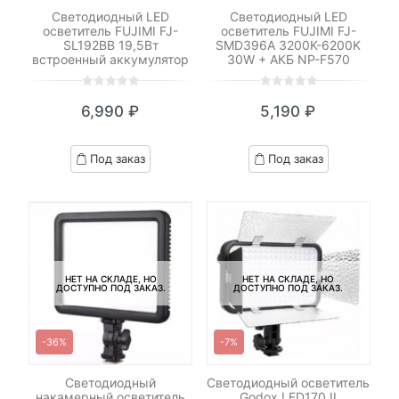
Светодиодный LED
Светодиодный LED
осветитель FUJIMI FJ-
осветитель FUJIMI FJ-
SL192BB 19,5Вт
SMD396A 3200K-6200K
встроенный аккумулятор
30W + АКБ NP-F570
0
5
0
0
5
0
6,990
₽
5,190
₽
out
out
of
of
based
based
Под заказ
Под заказ
on
on
customer
customer
ratings
ratings
НЕТ НА СКЛАДЕ, НО
НЕТ НА СКЛАДЕ, НО
ДОСТУПНО ПОД ЗАКАЗ.
ДОСТУПНО ПОД ЗАКАЗ.
-36%
-7%
Светодиодный
Светодиодный осветитель
накамерный осветитель
Godox LED170 II