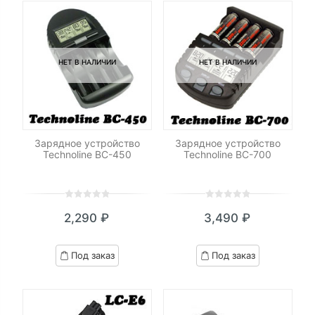
НЕТ В НАЛИЧИИ
НЕТ В НАЛИЧИИ
Зарядное устройство
Зарядное устройство
Technoline BC-450
Technoline BC-700
0
5
0
0
5
0
2,290
₽
3,490
₽
out
out
of
of
based
based
Под заказ
Под заказ
on
on
customer
customer
ratings
ratings