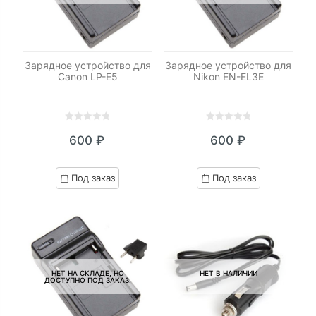
Зарядное устройство для
Зарядное устройство для
Canon LP-E5
Nikon EN-EL3E
0
5
0
0
5
0
600
₽
600
₽
out
out
of
of
based
based
Под заказ
Под заказ
on
on
customer
customer
ratings
ratings
НЕТ НА СКЛАДЕ, НО
НЕТ В НАЛИЧИИ
ДОСТУПНО ПОД ЗАКАЗ.