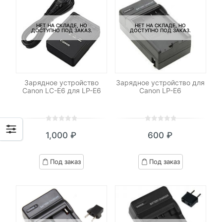
НЕТ НА СКЛАДЕ, НО
НЕТ НА СКЛАДЕ, НО
ДОСТУПНО ПОД ЗАКАЗ.
ДОСТУПНО ПОД ЗАКАЗ.
Зарядное устройство
Зарядное устройство для
Canon LC-E6 для LP-E6
Canon LP-E6
0
5
0
0
5
0
1,000
₽
600
₽
out
out
of
of
based
based
Под заказ
Под заказ
on
on
customer
customer
ratings
ratings