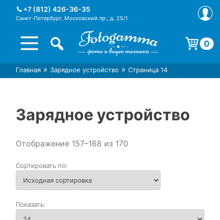
Skip
+7 (812) 426-36-35
to
Санкт-Петербург, Московский пр., д. 25/1
content
0
Корзина пуста.
»
»
Главная
Зарядное устройство
Страница 14
Интернет-магазин фототехники
Магазин фотоаксессуаров foto-
Foto-Gamma в СПб
gamma.ru
Зарядное устройство
Отображение 157–168 из 170