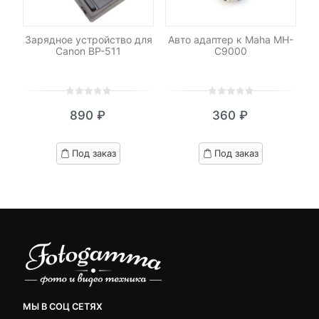
Зарядное устройство для
Авто адаптер к Maha MH-
Canon BP-511
C9000
0
5
0
0
5
0
890
₽
360
₽
out
out
of
of
based
based
Под заказ
Под заказ
on
on
customer
customer
ratings
ratings
МЫ В СОЦ СЕТЯХ