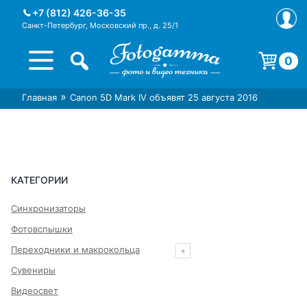
Skip
+7 (812) 426-36-35
to
Санкт-Петербург, Московский пр., д. 25/1
content
0
Корзина пуста.
»
Главная
Canon 5D Mark IV объявят 25 августа 2016
Интернет-магазин фототехники
Магазин фотоаксессуаров foto-
Foto-Gamma в СПб
gamma.ru
КАТЕГОРИИ
Синхронизаторы
Фотовспышки
Переходники и макрокольца
Сувениры
Видеосвет