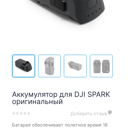
Аккумулятор для DJI SPARK
оригинальный
Добавить отзыв
0
5
0
Батарея обеспечивает полетное время 16
out