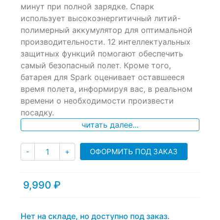
of
минут при полной зарядке. Спарк
based
использует высокоэнергитичный литий-
on
полимерный аккумулятор для оптимальной
customer
ratings
производительности. 12 интеллектуальных
защитных функций помогают обеспечить
самый безопасный полет. Кроме того,
батарея для Spark оценивает оставшееся
время полета, информируя вас, в реальном
времени о необходимости произвести
посадку.
читать далее...
Количество
ОФОРМИТЬ ПОД ЗАКАЗ
-
+
9,990
₽
Нет на складе, но доступно под заказ.