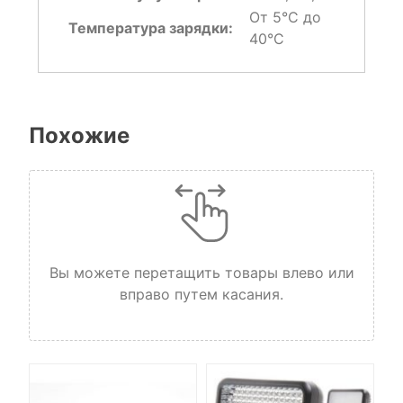
От 5°C до
Температура зарядки:
40°C
Похожие
Вы можете перетащить товары влево или
вправо путем касания.
Ба
3