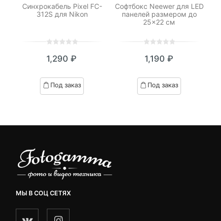
ель
Синхрокабель Pixel FC-
Софтбокс Neewer для LED
К
312S для Nikon
панелей размером до
25×22 см
0
5
0
0
5
0
₽
1,290
₽
1,190
₽
out
out
я
начальная
of
of
based
based
Под заказ
Под заказ
on
on
.
вляла
customer
customer
₽.
ratings
ratings
МЫ В СОЦ СЕТЯХ