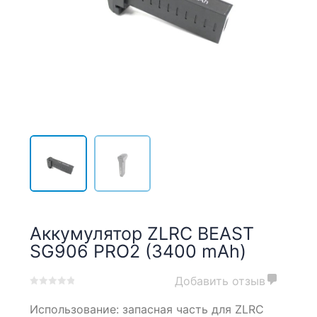
Аккумулятор ZLRC BEAST
SG906 PRO2 (3400 mAh)
Добавить отзыв
0
5
0
Использование: запасная часть для ZLRC
out