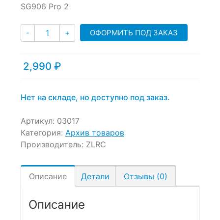
of
SG906 Pro 2
based
on
Количество
customer
ОФОРМИТЬ ПОД ЗАКАЗ
-
+
ratings
2,990
₽
Нет на складе, но доступно под заказ.
Артикул:
03017
Категория:
Архив товаров
Производитель:
ZLRC
Описание
Детали
Отзывы (0)
Описание