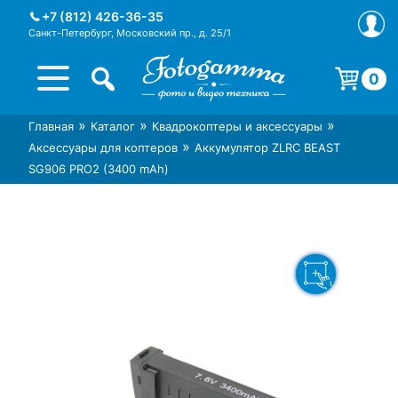
Skip
+7 (812) 426-36-35
to
Санкт-Петербург, Московский пр., д. 25/1
content
0
Корзина пуста.
»
»
»
Главная
Каталог
Квадрокоптеры и аксессуары
Интернет-магазин фототехники
Магазин фотоаксессуаров foto-
»
Аксессуары для коптеров
Аккумулятор ZLRC BEAST
Foto-Gamma в СПб
gamma.ru
SG906 PRO2 (3400 mAh)