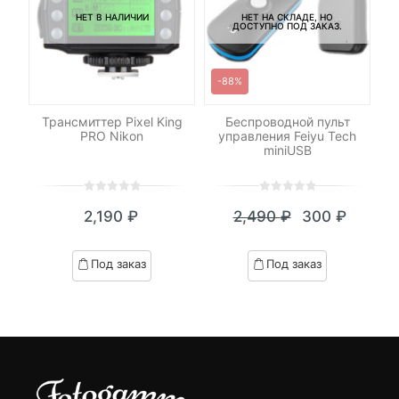
НЕТ В НАЛИЧИИ
НЕТ НА СКЛАДЕ, НО
ДОСТУПНО ПОД ЗАКАЗ.
-88%
le
Трансмиттер Pixel King
Беспроводной пульт
PRO Nikon
управления Feiyu Tech
И
miniUSB
0
5
0
0
5
0
₽
2,190
₽
2,490
₽
300
₽
out
out
я
начальная
Текущая
Первоначал
of
of
цена:
цена
based
based
Под заказ
Под заказ
on
on
₽.
вляла
300 ₽.
составляла
customer
customer
 ₽.
2,490 ₽.
ratings
ratings