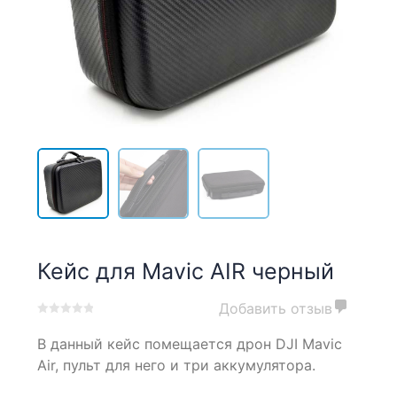
Кейс для Mavic AIR черный
Добавить отзыв
0
5
0
В данный кейс помещается дрон DJI Mavic
out
of
Air, пульт для него и три аккумулятора.
based
on