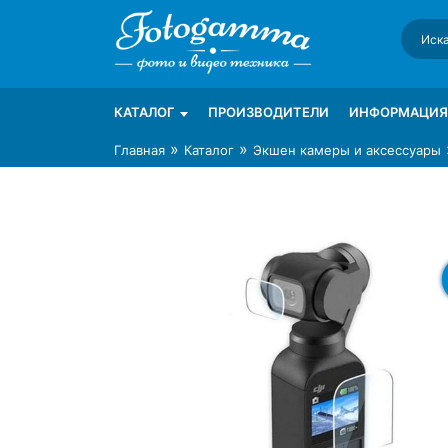
Skip
to
content
Интернет-магазин фототехники Foto-Ga
Магазин фотоаксессуаров foto-gamma.ru
КАТАЛОГ
ПРОИЗВОДИТЕЛИ
ИНФОРМАЦИЯ
»
»
Главная
Каталог
Экшен камеры и аксессуары