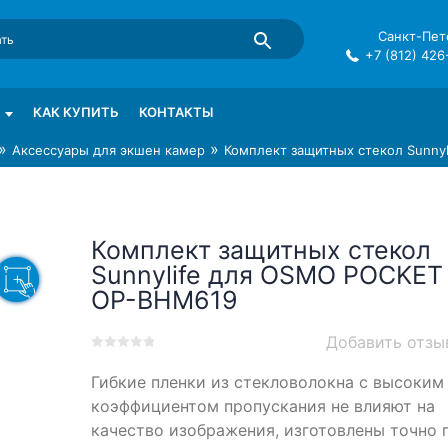
Санкт-Пете
+7 (812) 426
mma в СПб
КАК КУПИТЬ
КОНТАКТЫ
»
»
Аксессуары для экшен камер
Комплект защитных стекол Sunny
Комплект защитных стекол
Sunnylife для OSMO POCKET
OP-BHM619
Добавить отзы
0
5
0
Гибкие пленки из стекловолокна с высоким
out
of
коэффициентом пропускания не влияют на
based
качество изображения, изготовлены точно 
on