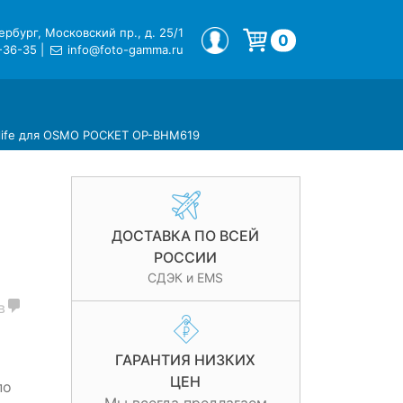
рбург, Московский пр., д. 25/1
МОЙ ПРОФИЛЬ
0
-36-35
|
info@foto-gamma.ru
Корзина пуста.
life для OSMO POCKET OP-BHM619
ДОСТАВКА ПО ВСЕЙ
РОССИИ
СДЭК и EMS
в
ГАРАНТИЯ НИЗКИХ
ЦЕН
по