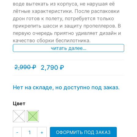
воде вытекать из корпуса, не нарушая её
лётные характеристики. После распаковки
дрон готов к полету, потребуется только
прикрепить шасси и защиту пропеллеров. В
первую очередь приятно удивляет дизайн и
качество сборки беспилотника.
читать далее...
2,990
₽
2,790
₽
Текущая
Первоначальная
цена:
цена
2,790 ₽.
составляла
2,990 ₽.
Нет на складе, но доступно под заказ.
Цвет
Количество
ОФОРМИТЬ ПОД ЗАКАЗ
-
+