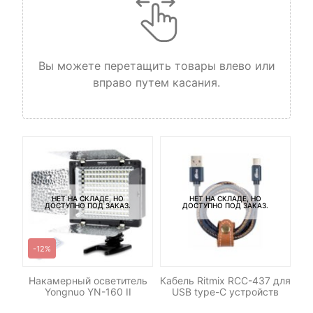
Вы можете перетащить товары влево или
вправо путем касания.
НЕТ НА СКЛАДЕ, НО
НЕТ НА СКЛАДЕ, НО
ДОСТУПНО ПОД ЗАКАЗ.
ДОСТУПНО ПОД ЗАКАЗ.
-12%
-
р
Накамерный осветитель
Кабель Ritmix RCC-437 для
Св
для
Yongnuo YN-160 II
USB type-C устройств