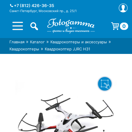
Skip
+7 (812) 426-36-35
to
Санкт-Петербург, Московский пр., д. 25/1
content
0
Корзина пуста.
»
»
»
Главная
Каталог
Квадрокоптеры и аксессуары
Интернет-магазин фототехники
Магазин фотоаксессуаров foto-
»
Квадрокоптеры
Квадрокоптер JJRC H31
Foto-Gamma в СПб
gamma.ru