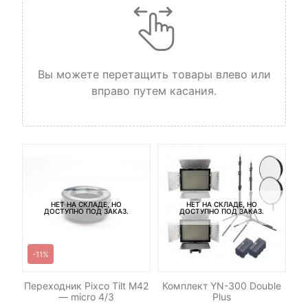
Вы можете перетащить товары влево или
вправо путем касания.
НЕТ НА СКЛАДЕ, НО
НЕТ НА СКЛАДЕ, НО
ДОСТУПНО ПОД ЗАКАЗ.
ДОСТУПНО ПОД ЗАКАЗ.
-11%
Переходник Pixco Tilt M42
Комплект YN-300 Double
Ка
— micro 4/3
Plus