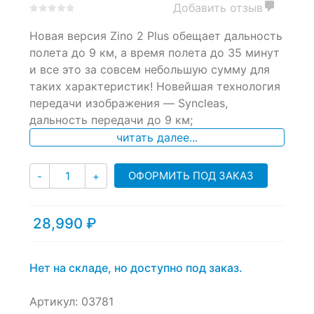
Добавить отзыв
0
5
0
Новая версия Zino 2 Plus обещает дальность
out
of
полета до 9 км, а время полета до 35 минут
based
и все это за совсем небольшую сумму для
on
таких характеристик! Новейшая технология
customer
ratings
передачи изображения — Syncleas,
дальность передачи до 9 км;
читать далее...
Количество
ОФОРМИТЬ ПОД ЗАКАЗ
-
+
28,990
₽
Нет на складе, но доступно под заказ.
Артикул:
03781