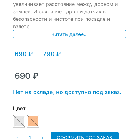
of
увеличивает расстояние между дроном и
based
землей. И сохраняет дрон и датчик в
on
безопасности и чистоте при посадке и
customer
ratings
взлете.
читать далее...
690
₽
790
₽
Диапазон
–
цен:
690 ₽
–
690
₽
790 ₽
Нет на складе, но доступно под заказ.
Цвет
Количество
ОФОРМИТЬ ПОД ЗАКАЗ
-
+