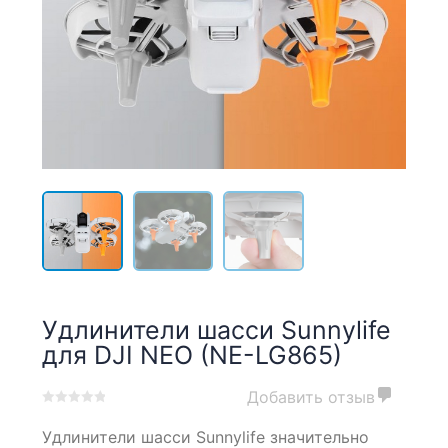
Удлинители шасси Sunnylife
для DJI NEO (NE-LG865)
Добавить отзыв
0
5
0
Удлинители шасси Sunnylife значительно
out