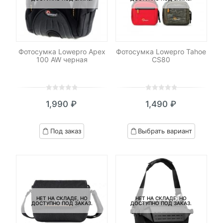
Фотосумка Lowepro Apex
Фотосумка Lowepro Tahoe
100 AW черная
CS80
0
5
0
0
5
0
1,990
₽
1,490
₽
out
out
of
of
based
based
Под заказ
Выбрать вариант
on
on
customer
customer
ratings
ratings
НЕТ НА СКЛАДЕ, НО
НЕТ НА СКЛАДЕ, НО
ДОСТУПНО ПОД ЗАКАЗ.
ДОСТУПНО ПОД ЗАКАЗ.