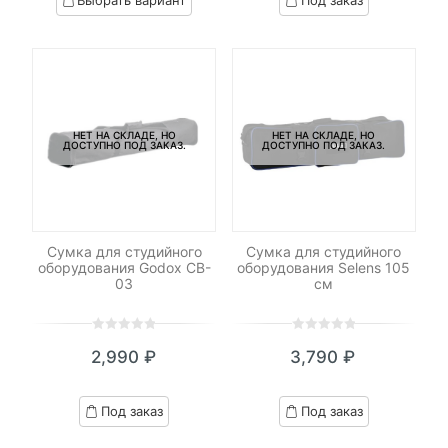
Выбрать вариант
Под заказ
on
on
customer
customer
ratings
ratings
НЕТ НА СКЛАДЕ, НО
НЕТ НА СКЛАДЕ, НО
ДОСТУПНО ПОД ЗАКАЗ.
ДОСТУПНО ПОД ЗАКАЗ.
Сумка для студийного
Сумка для студийного
оборудования Godox CB-
оборудования Selens 105
03
см
0
5
0
0
5
0
2,990
₽
3,790
₽
out
out
of
of
based
based
Под заказ
Под заказ
on
on
customer
customer