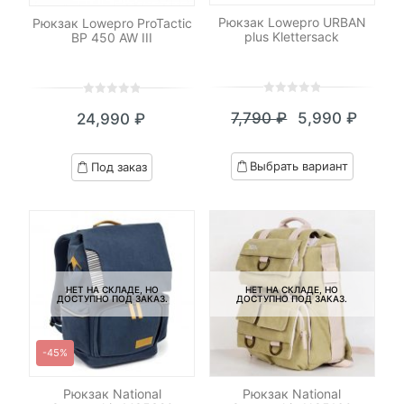
Рюкзак Lowepro URBAN
Рюкзак Lowepro ProTactic
plus Klettersack
BP 450 AW III
0
5
0
0
5
0
7,790
₽
5,990
₽
24,990
₽
out
out
Текущая
Первоначал
of
of
цена:
цена
based
based
Выбрать вариант
Под заказ
on
on
5,990 ₽.
составляла
customer
customer
7,790 ₽.
ratings
ratings
НЕТ НА СКЛАДЕ, НО
НЕТ НА СКЛАДЕ, НО
ДОСТУПНО ПОД ЗАКАЗ.
ДОСТУПНО ПОД ЗАКАЗ.
-45%
Рюкзак National
Рюкзак National