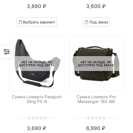
0
5
0
0
5
0
3,890
₽
3,600
₽
out
out
of
of
based
based
Выбрать вариант
Под заказ
on
on
customer
customer
ratings
ratings
НЕТ НА СКЛАДЕ, НО
НЕТ НА СКЛАДЕ, НО
ДОСТУПНО ПОД ЗАКАЗ.
ДОСТУПНО ПОД ЗАКАЗ.
Сумка Lowepro Passport
Сумка Lowepro Pro
Sling PS III
Messenger 180 AW
0
5
0
0
5
0
3,690
₽
6,990
₽
out
out