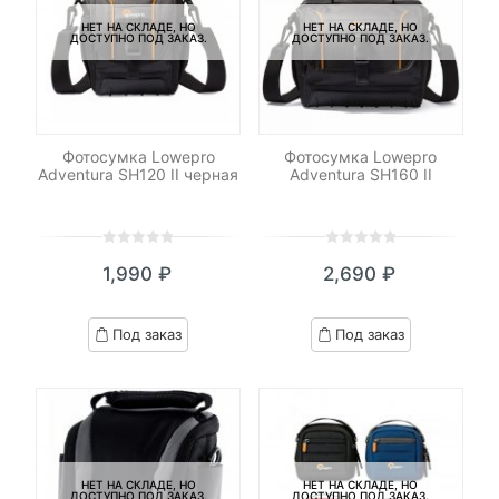
НЕТ НА СКЛАДЕ, НО
НЕТ НА СКЛАДЕ, НО
ДОСТУПНО ПОД ЗАКАЗ.
ДОСТУПНО ПОД ЗАКАЗ.
Фотосумка Lowepro
Фотосумка Lowepro
Adventura SH120 II черная
Adventura SH160 II
0
5
0
0
5
0
1,990
₽
2,690
₽
out
out
of
of
based
based
Под заказ
Под заказ
on
on
customer
customer
ratings
ratings
НЕТ НА СКЛАДЕ, НО
НЕТ НА СКЛАДЕ, НО
ДОСТУПНО ПОД ЗАКАЗ.
ДОСТУПНО ПОД ЗАКАЗ.