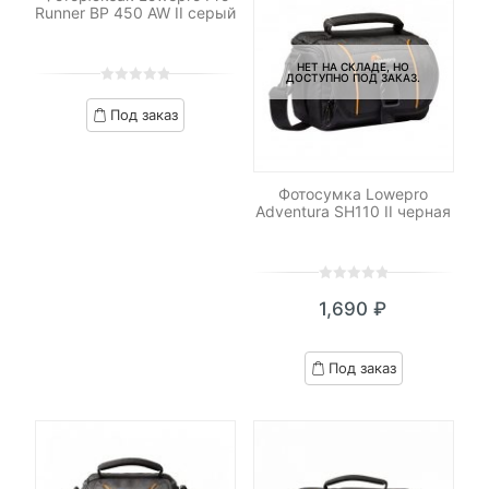
Runner BP 450 AW II серый
НЕТ НА СКЛАДЕ, НО
ДОСТУПНО ПОД ЗАКАЗ.
0
5
0
Под заказ
out
of
based
on
Фотосумка Lowepro
customer
Adventura SH110 II черная
ratings
0
5
0
1,690
₽
out
of
based
Под заказ
on
customer
ratings