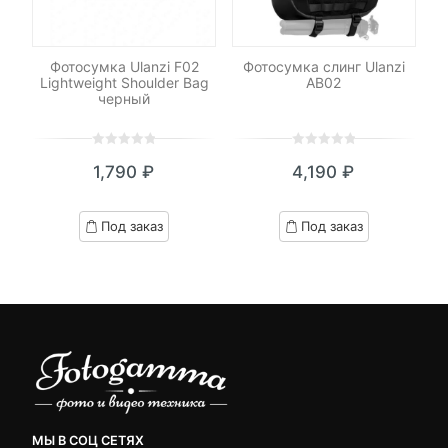
Фотосумка Ulanzi F02
Фотосумка слинг Ulanzi
Lightweight Shoulder Bag
AB02
черный
0
5
0
0
5
0
1,790
₽
4,190
₽
out
out
of
of
based
based
Под заказ
Под заказ
on
on
customer
customer
ratings
ratings
МЫ В СОЦ СЕТЯХ