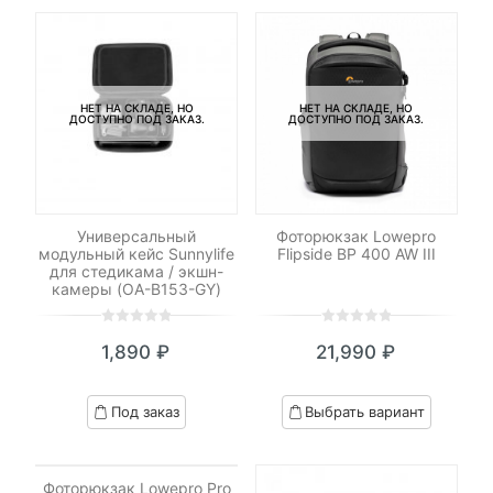
ratings
ratings
НЕТ НА СКЛАДЕ, НО
НЕТ НА СКЛАДЕ, НО
ДОСТУПНО ПОД ЗАКАЗ.
ДОСТУПНО ПОД ЗАКАЗ.
Универсальный
Фоторюкзак Lowepro
модульный кейс Sunnylife
Flipside BP 400 AW III
для стедикама / экшн-
камеры (OA-B153-GY)
0
5
0
0
5
0
1,890
₽
21,990
₽
out
out
of
of
based
based
Под заказ
Выбрать вариант
on
on
customer
customer
НЕТ НА СКЛАДЕ, НО
ratings
ratings
ДОСТУПНО ПОД ЗАКАЗ.
Фоторюкзак Lowepro Pro