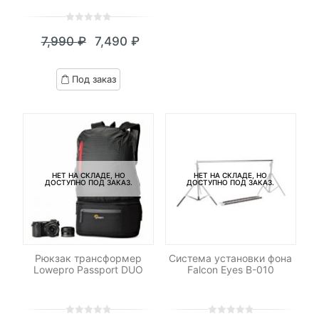
0
5
0
7,990
₽
7,490
₽
out
Текущая
Первоначальная
of
цена:
цена
based
Под заказ
on
7,490 ₽.
составляла
customer
7,990 ₽.
ratings
НЕТ НА СКЛАДЕ, НО
НЕТ НА СКЛАДЕ, НО
ДОСТУПНО ПОД ЗАКАЗ.
ДОСТУПНО ПОД ЗАКАЗ.
Рюкзак трансформер
Система установки фона
Lowepro Passport DUO
Falcon Eyes В-010