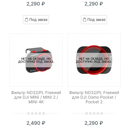
2,290
₽
2,290
₽
out
out
of
of
based
based
Под заказ
Под заказ
on
on
customer
customer
ratings
ratings
НЕТ НА СКЛАДЕ, НО
НЕТ НА СКЛАДЕ, НО
ДОСТУПНО ПОД ЗАКАЗ.
ДОСТУПНО ПОД ЗАКАЗ.
Фильтр ND32/PL Freewell
Фильтр ND32/PL Freewell
для DJI MINI / MINI 2 /
для DJI Osmo Pocket /
MINI 4K
Pocket 2
0
5
0
0
5
0
2,490
₽
2,290
₽
out
out
of
of