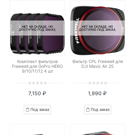
НЕТ НА СКЛАДЕ, НО
НЕТ НА СКЛАДЕ, НО
ДОСТУПНО ПОД ЗАКАЗ.
ДОСТУПНО ПОД ЗАКАЗ.
Комплект фильтров
Фильтр CPL Freewell для
Freewell для GoPro HERO
DJI Mavic Air 2S
9/10/11/12 4 шт
0
5
0
0
5
0
7,150
₽
1,990
₽
out
out
of
of
based
based
Под заказ
Под заказ
on
on
customer
customer
ratings
ratings