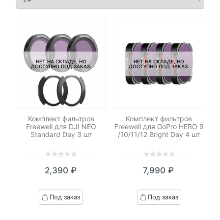
НЕТ НА СКЛАДЕ, НО
НЕТ НА СКЛАДЕ, НО
ДОСТУПНО ПОД ЗАКАЗ.
ДОСТУПНО ПОД ЗАКАЗ.
Комплект фильтров
Комплект фильтров
Freewell для DJI NEO
Freewell для GoPro HERO 9
Standard Day 3 шт
/10/11/12 Bright Day 4 шт
0
5
0
0
5
0
2,390
₽
7,990
₽
out
out
of
of
based
based
Под заказ
Под заказ
on
on
customer
customer
ratings
ratings