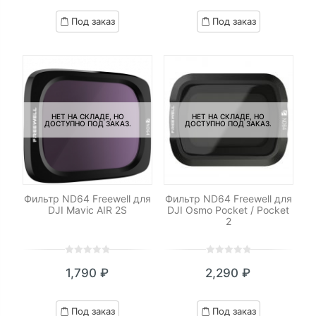
based
based
Под заказ
Под заказ
on
on
customer
customer
ratings
ratings
НЕТ НА СКЛАДЕ, НО
НЕТ НА СКЛАДЕ, НО
ДОСТУПНО ПОД ЗАКАЗ.
ДОСТУПНО ПОД ЗАКАЗ.
Фильтр ND64 Freewell для
Фильтр ND64 Freewell для
DJI Mavic AIR 2S
DJI Osmo Pocket / Pocket
2
0
5
0
0
5
0
1,790
₽
2,290
₽
out
out
of
of
based
based
Под заказ
Под заказ
on
on