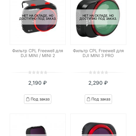
НЕТ НА СКЛАДЕ, НО
НЕТ НА СКЛАДЕ, НО
ДОСТУПНО ПОД ЗАКАЗ.
ДОСТУПНО ПОД ЗАКАЗ.
Фильтр CPL Freewell для
Фильтр CPL Freewell для
DJI MINI / MINI 2
DJI MINI 3 PRO
0
5
0
0
5
0
2,190
₽
2,290
₽
out
out
of
of
based
based
Под заказ
Под заказ
on
on
customer
customer
ratings
ratings