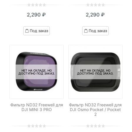
0
5
0
0
5
0
2,290
₽
2,290
₽
out
out
of
of
based
based
Под заказ
Под заказ
on
on
customer
customer
ratings
ratings
НЕТ НА СКЛАДЕ, НО
НЕТ НА СКЛАДЕ, НО
ДОСТУПНО ПОД ЗАКАЗ.
ДОСТУПНО ПОД ЗАКАЗ.
Фильтр ND32 Freewell для
Фильтр ND32 Freewell для
DJI MINI 3 PRO
DJI Osmo Pocket / Pocket
2
0
5
0
0
5
0