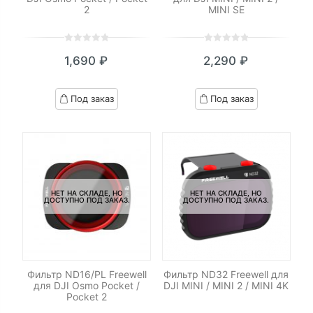
2
MINI SE
0
5
0
0
5
0
1,690
₽
2,290
₽
out
out
of
of
based
based
Под заказ
Под заказ
on
on
customer
customer
ratings
ratings
НЕТ НА СКЛАДЕ, НО
НЕТ НА СКЛАДЕ, НО
ДОСТУПНО ПОД ЗАКАЗ.
ДОСТУПНО ПОД ЗАКАЗ.
Фильтр ND16/PL Freewell
Фильтр ND32 Freewell для
для DJI Osmo Pocket /
DJI MINI / MINI 2 / MINI 4K
Pocket 2