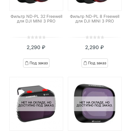
Фильтр ND-PL 32 Freewell
Фильтр ND-PL 8 Freewell
для DJI MINI 3 PRO
для DJI MINI 3 PRO
0
5
0
0
5
0
2,290
₽
2,290
₽
out
out
of
of
based
based
Под заказ
Под заказ
on
on
customer
customer
ratings
ratings
НЕТ НА СКЛАДЕ, НО
НЕТ НА СКЛАДЕ, НО
ДОСТУПНО ПОД ЗАКАЗ.
ДОСТУПНО ПОД ЗАКАЗ.