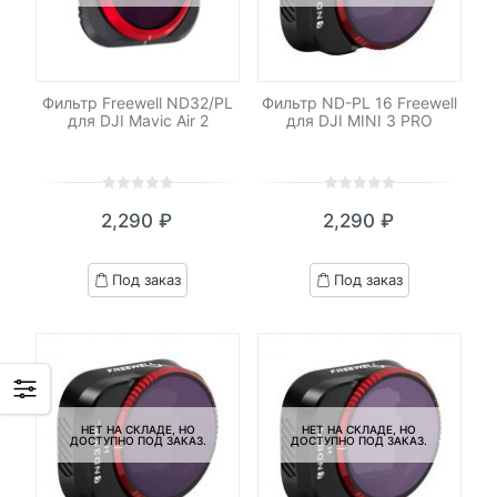
Фильтр Freewell ND32/PL
Фильтр ND-PL 16 Freewell
для DJI Mavic Air 2
для DJI MINI 3 PRO
0
5
0
0
5
0
2,290
₽
2,290
₽
out
out
of
of
based
based
Под заказ
Под заказ
on
on
customer
customer
ratings
ratings
НЕТ НА СКЛАДЕ, НО
НЕТ НА СКЛАДЕ, НО
ДОСТУПНО ПОД ЗАКАЗ.
ДОСТУПНО ПОД ЗАКАЗ.