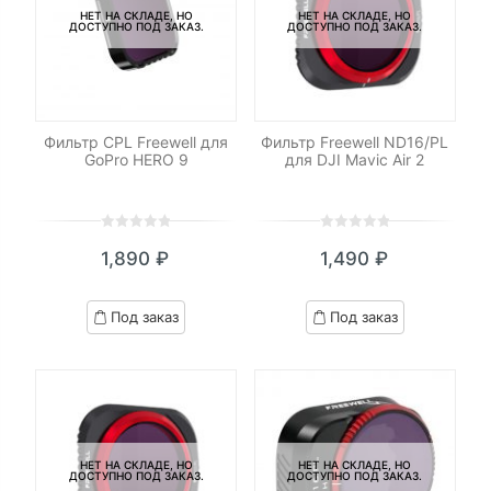
НЕТ НА СКЛАДЕ, НО
НЕТ НА СКЛАДЕ, НО
ДОСТУПНО ПОД ЗАКАЗ.
ДОСТУПНО ПОД ЗАКАЗ.
Фильтр CPL Freewell для
Фильтр Freewell ND16/PL
GoPro HERO 9
для DJI Mavic Air 2
0
5
0
0
5
0
1,890
₽
1,490
₽
out
out
of
of
based
based
Под заказ
Под заказ
on
on
customer
customer
ratings
ratings
НЕТ НА СКЛАДЕ, НО
НЕТ НА СКЛАДЕ, НО
ДОСТУПНО ПОД ЗАКАЗ.
ДОСТУПНО ПОД ЗАКАЗ.