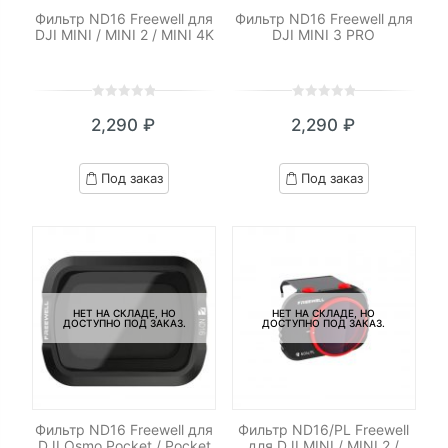
Фильтр ND16 Freewell для
Фильтр ND16 Freewell для
DJI MINI / MINI 2 / MINI 4K
DJI MINI 3 PRO
0
5
0
0
5
0
2,290
₽
2,290
₽
out
out
of
of
based
based
Под заказ
Под заказ
on
on
customer
customer
ratings
ratings
НЕТ НА СКЛАДЕ, НО
НЕТ НА СКЛАДЕ, НО
ДОСТУПНО ПОД ЗАКАЗ.
ДОСТУПНО ПОД ЗАКАЗ.
Фильтр ND16 Freewell для
Фильтр ND16/PL Freewell
DJI Osmo Pocket / Pocket
для DJI MINI / MINI 2 /