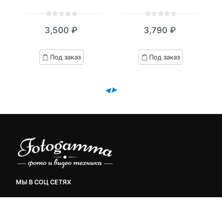
0
5
0
0
5
0
3,500
₽
3,790
₽
out
out
of
of
based
based
Под заказ
Под заказ
on
on
customer
customer
ratings
ratings
МЫ В СОЦ СЕТЯХ