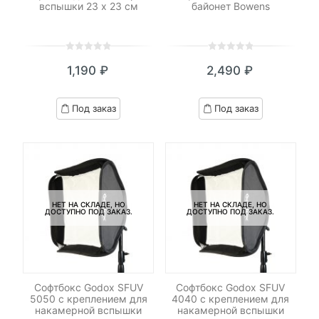
вспышки 23 х 23 см
байонет Bowens
0
5
0
0
5
0
1,190
₽
2,490
₽
out
out
of
of
based
based
Под заказ
Под заказ
on
on
customer
customer
ratings
ratings
НЕТ НА СКЛАДЕ, НО
НЕТ НА СКЛАДЕ, НО
ДОСТУПНО ПОД ЗАКАЗ.
ДОСТУПНО ПОД ЗАКАЗ.
Софтбокс Godox SFUV
Софтбокс Godox SFUV
5050 с креплением для
4040 с креплением для
накамерной вспышки
накамерной вспышки