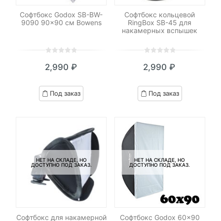
Софтбокс Godox SB-BW-
Софтбокс кольцевой
9090 90×90 см Bowens
RingBox SB-45 для
накамерных вспышек
0
5
0
0
5
0
2,990
₽
2,990
₽
out
out
of
of
based
based
Под заказ
Под заказ
on
on
customer
customer
ratings
ratings
НЕТ НА СКЛАДЕ, НО
НЕТ НА СКЛАДЕ, НО
ДОСТУПНО ПОД ЗАКАЗ.
ДОСТУПНО ПОД ЗАКАЗ.
Софтбокс для накамерной
Софтбокс Godox 60×90