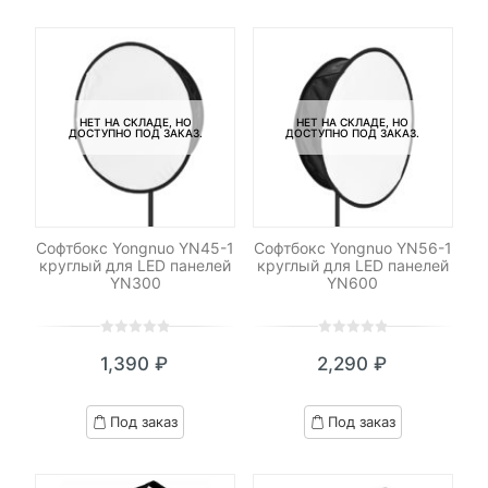
customer
customer
5,100 ₽.
ratings
ratings
НЕТ НА СКЛАДЕ, НО
НЕТ НА СКЛАДЕ, НО
ДОСТУПНО ПОД ЗАКАЗ.
ДОСТУПНО ПОД ЗАКАЗ.
Софтбокс Yongnuo YN45-1
Софтбокс Yongnuo YN56-1
круглый для LED панелей
круглый для LED панелей
YN300
YN600
0
5
0
0
5
0
1,390
₽
2,290
₽
out
out
of
of
based
based
Под заказ
Под заказ
on
on
customer
customer
ratings
ratings