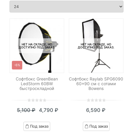
НЕТ НА СКЛАДЕ, НО
НЕТ НА СКЛАДЕ, НО
ДОСТУПНО ПОД ЗАКАЗ.
ДОСТУПНО ПОД ЗАКАЗ.
-6%
Софтбокс GreenBean
Софтбокс Raylab SPG6090
LedStorm 60BW
60×90 см с сотами
быстроскладной
Bowens
0
5
0
0
5
0
5,100
₽
4,790
₽
6,590
₽
out
out
Текущая
Первоначальная
of
of
цена:
цена
based
based
Под заказ
Под заказ
on
on
4,790 ₽.
составляла