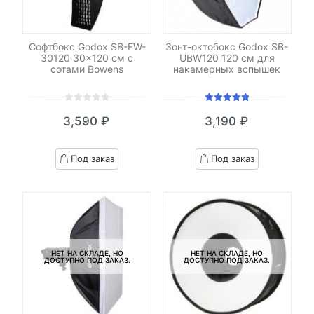
Софтбокс Godox SB-FW-
Зонт-октобокс Godox SB-
30120 30×120 см с
UBW120 120 см для
сотами Bowens
накамерных вспышек
0
5
0
Оценка
3,590
₽
3,190
₽
out
5.00
из 5
of
based
Под заказ
Под заказ
on
customer
ratings
НЕТ НА СКЛАДЕ, НО
НЕТ НА СКЛАДЕ, НО
ДОСТУПНО ПОД ЗАКАЗ.
ДОСТУПНО ПОД ЗАКАЗ.