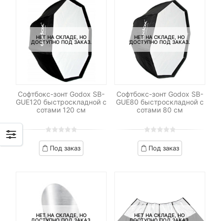
НЕТ НА СКЛАДЕ, НО
НЕТ НА СКЛАДЕ, НО
ДОСТУПНО ПОД ЗАКАЗ.
ДОСТУПНО ПОД ЗАКАЗ.
Софтбокс-зонт Godox SB-
Софтбокс-зонт Godox SB-
GUE120 быстроскладной с
GUE80 быстроскладной с
сотами 120 см
сотами 80 см
0
5
0
0
5
0
Под заказ
Под заказ
out
out
of
of
based
based
on
on
customer
customer
ratings
ratings
НЕТ НА СКЛАДЕ, НО
НЕТ НА СКЛАДЕ, НО
ДОСТУПНО ПОД ЗАКАЗ.
ДОСТУПНО ПОД ЗАКАЗ.