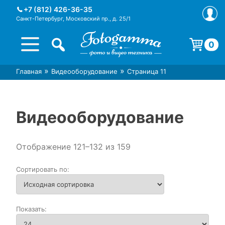
Skip
+7 (812) 426-36-35
to
Санкт-Петербург, Московский пр., д. 25/1
content
0
Корзина пуста.
»
»
Главная
Видеооборудование
Страница 11
Интернет-магазин фототехники
Магазин фотоаксессуаров foto-
Foto-Gamma в СПб
gamma.ru
Видеооборудование
Отображение 121–132 из 159