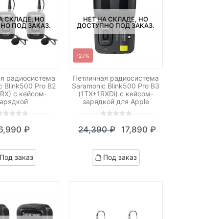
А СКЛАДЕ, НО
НЕТ НА СКЛАДЕ, НО
НО ПОД ЗАКАЗ.
ДОСТУПНО ПОД ЗАКАЗ.
-27%
ая радиосистема
Петличная радиосистема
 Blink500 Pro B2
Saramonic Blink500 Pro B3
RX) с кейсом-
(1TX+1RXDi) с кейсом-
зарядкой
зарядкой для Apple
0
5
0
6,990
₽
24,390
₽
17,890
₽
ut
out
Текущая
Первоначальная
f
of
цена:
цена
ased
based
Под заказ
Под заказ
n
on
17,890 ₽.
составляла
ustomer
customer
24,390 ₽.
atings
ratings