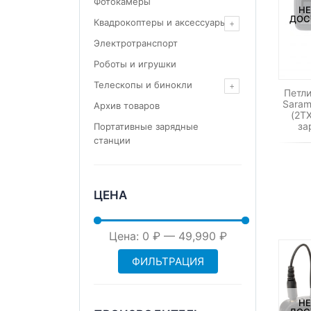
Фотокамеры
НЕ
ДОС
Квадрокоптеры и аксессуары
Электротранспорт
Роботы и игрушки
Телескопы и бинокли
Петл
Saram
Архив товаров
(2T
за
Портативные зарядные
станции
ЦЕНА
Минимальная
Максимальная
Цена:
0 ₽
—
49,990 ₽
ФИЛЬТРАЦИЯ
цена
цена
НЕ