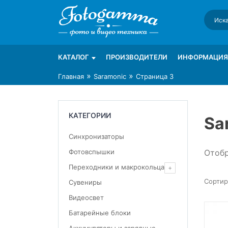
Skip
to
content
Интернет-магазин фототехники Foto-Ga
Магазин фотоаксессуаров foto-gamma.ru
КАТАЛОГ
ПРОИЗВОДИТЕЛИ
ИНФОРМАЦИЯ
»
»
Главная
Saramonic
Страница 3
КАТЕГОРИИ
Sa
Синхронизаторы
Отобр
Фотовспышки
Переходники и макрокольца
Сувениры
Видеосвет
Батарейные блоки