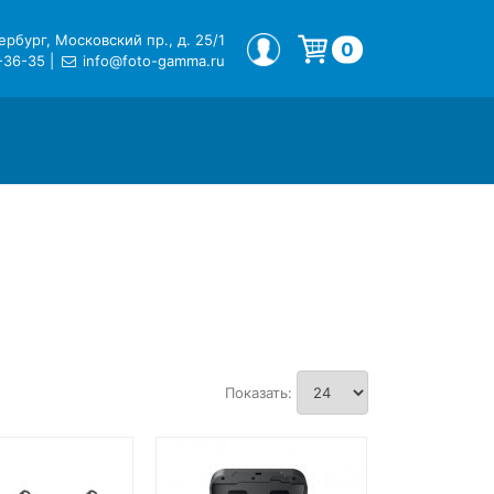
рбург, Московский пр., д. 25/1
МОЙ ПРОФИЛЬ
0
-36-35
|
info@foto-gamma.ru
Корзина пуста.