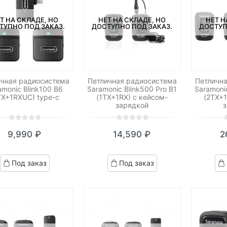
Т НА СКЛАДЕ, НО
НЕТ НА СКЛАДЕ, НО
НЕТ Н
ТУПНО ПОД ЗАКАЗ.
ДОСТУПНО ПОД ЗАКАЗ.
ДОСТУП
ичная радиосистема
Петличная радиосистема
Петличн
amonic Blink100 B6
Saramonic Blink500 Pro B1
Saramonic
TX+1RXUC) type-c
(1TX+1RX) с кейсом-
(2TX+1
зарядкой
0
5
0
0
5
0
0
5
0
9,990
₽
14,590
₽
2
out
out
o
of
of
o
based
based
b
Под заказ
Под заказ
on
on
o
customer
customer
c
ratings
ratings
r