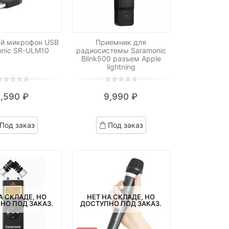
ый микрофон USB
Приемник для
onic SR-ULM10
радиосистемы Saramonic
Blink500 разъем Apple
lightning
0
5
0
2,590
₽
9,990
₽
ut
out
f
of
ased
based
Под заказ
Под заказ
n
on
ustomer
customer
atings
ratings
А СКЛАДЕ, НО
НЕТ НА СКЛАДЕ, НО
НО ПОД ЗАКАЗ.
ДОСТУПНО ПОД ЗАКАЗ.