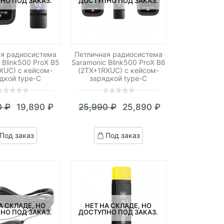
НО ПОД ЗАКАЗ.
ДОСТУПНО ПОД ЗАКАЗ.
ая радиосистема
Петличная радиосистема
 Blink500 ProX B5
Saramonic Blink500 ProX B6
XUC) с кейсом-
(2TX+1RXUC) с кейсом-
дкой type-C
зарядкой type-C
0
5
0
0
₽
19,890
₽
25,990
₽
25,890
₽
ut
out
Текущая
Первоначальная
Текущая
Первоначальная
f
of
цена:
цена
цена:
цена
ased
based
Под заказ
Под заказ
n
on
19,890 ₽.
составляла
25,890 ₽.
составляла
ustomer
customer
19,990 ₽.
25,990 ₽.
atings
ratings
А СКЛАДЕ, НО
НЕТ НА СКЛАДЕ, НО
НО ПОД ЗАКАЗ.
ДОСТУПНО ПОД ЗАКАЗ.