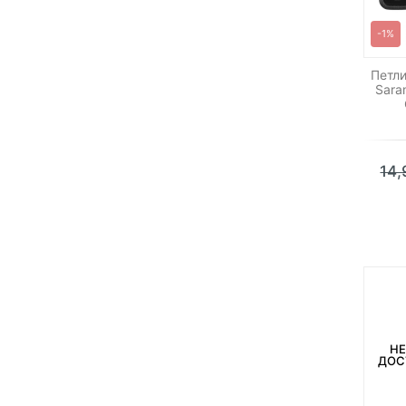
-1%
Петл
Sara
14
НЕ
ДОС