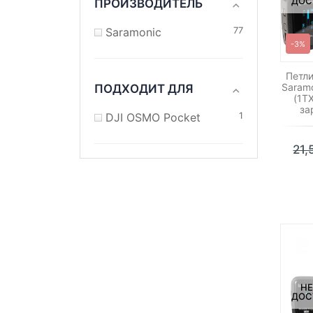
ДОС
ПРОИЗВОДИТЕЛЬ
Saramonic
77
-3%
Петл
Saramo
ПОДХОДИТ ДЛЯ
(1T
за
DJI OSMO Pocket
1
21
НЕ
ДОС