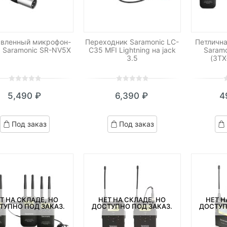
вленный микрофон-
Переходник Saramonic LC-
Петличн
 Saramonic SR-NV5X
C35 MFI Lightning на jack
Saramo
3.5
(3TX
0
5
0
0
5
0
0
5
0
5,490
₽
6,390
₽
4
out
out
o
of
of
o
based
based
b
Под заказ
Под заказ
on
on
o
customer
customer
c
ratings
ratings
r
Т НА СКЛАДЕ, НО
НЕТ НА СКЛАДЕ, НО
НЕТ Н
ТУПНО ПОД ЗАКАЗ.
ДОСТУПНО ПОД ЗАКАЗ.
ДОСТУП