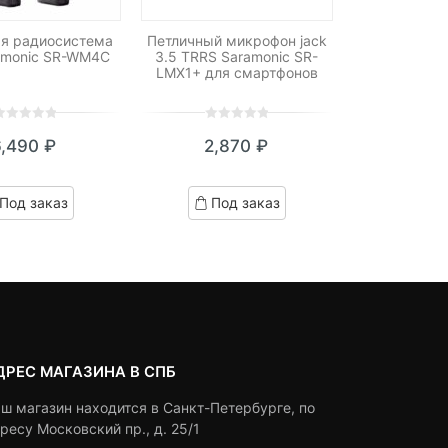
ая радиосистема
Петличный микрофон jack
amonic SR-WM4C
3.5 TRRS Saramonic SR-
LMX1+ для смартфонов
0
5
0
6,490
₽
2,870
₽
ut
out
f
of
ased
based
Под заказ
Под заказ
n
on
ustomer
customer
atings
ratings
ДРЕС МАГАЗИНА В СПБ
ш магазин находится в Санкт-Петербурге, по
ресу Московский пр., д. 25/1