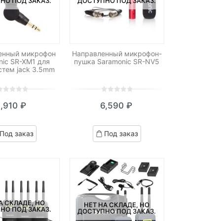
НО ПОД ЗАКАЗ.
ДОСТУПНО ПОД ЗАКАЗ.
енный микрофон
Направленный микрофон-
nic SR-XM1 для
пушка Saramonic SR-NV5
стем jack 3.5mm
0
5
0
1,910
₽
6,590
₽
ut
out
f
of
ased
based
Под заказ
Под заказ
n
on
ustomer
customer
atings
ratings
А СКЛАДЕ, НО
НЕТ НА СКЛАДЕ, НО
НО ПОД ЗАКАЗ.
ДОСТУПНО ПОД ЗАКАЗ.