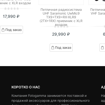
мник с XLR входом
Петличная радиосистема
Петличн
UHF Saramonic UwMic9
VHF Sar
0
5
0
17,990
₽
TX9+TX9+RX-XLR9
out
(2TX+1RX) приемник с XLR
of
входом
based
Под заказ
0
5
0
0
5
0
on
29,990
₽
out
o
customer
of
o
ratings
based
b
Под заказ
on
o
customer
c
ratings
r
КОРОТКО О НАС
А
Компания Fotogamma занимается поставкой и
На
продажей аксессуаров для профессионального
ад