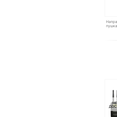
Напра
пушка
НЕ
ДОС