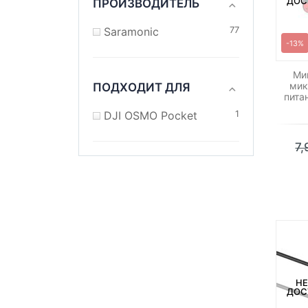
ДОС
ПРОИЗВОДИТЕЛЬ
Saramonic
77
-13%
Ми
мик
ПОДХОДИТ ДЛЯ
пита
DJI OSMO Pocket
1
7
НЕ
ДОС