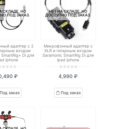
А СКЛАДЕ, НО
НЕТ НА СКЛАДЕ, НО
НО ПОД ЗАКАЗ.
ДОСТУПНО ПОД ЗАКАЗ.
ный адаптер с 2
Микрофонный адаптер с
итарным входом
XLR и гитарным входом
 SmartRig+ Di для
Saramonic SmartRig Di для
pad iphone
ipad iphone
0
5
0
0,490
₽
4,990
₽
ut
out
f
of
ased
based
Под заказ
Под заказ
n
on
ustomer
customer
atings
ratings
А СКЛАДЕ, НО