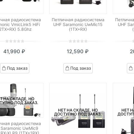
ичная радиосистема
Петличная радиосистема
Петличн
onic VmicLink5 HiFi
UHF Saramonic UwMic15
UHF Sa
2TX+RX) 5.8Ghz
(1TX+RX)
0
5
0
0
5
0
0
5
0
41,990
₽
12,590
₽
2
out
out
o
of
of
o
based
based
b
Под заказ
Под заказ
on
on
o
customer
customer
c
ratings
ratings
r
Т НА СКЛАДЕ, НО
ТУПНО ПОД ЗАКАЗ.
НЕТ НА СКЛАДЕ, НО
НЕТ Н
ДОСТУПНО ПОД ЗАКАЗ.
ДОСТУП
ичная радиосистема
 Saramonic UwMic9
RX-XLR9 (1TX+1RX)