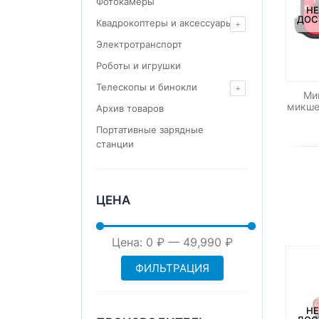
Фотокамеры
НЕ
ДОС
Квадрокоптеры и аксессуары
Электротранспорт
Роботы и игрушки
Телескопы и бинокли
Ми
микшер
Архив товаров
Портативные зарядные
станции
ЦЕНА
Минимальная
Максимальная
Цена:
0 ₽
—
49,990 ₽
ФИЛЬТРАЦИЯ
цена
цена
НЕ