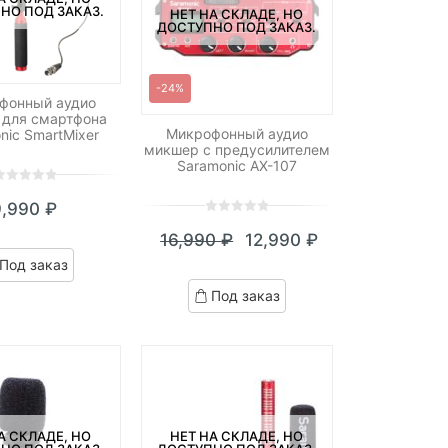
НО ПОД ЗАКАЗ.
НЕТ НА СКЛАДЕ, НО
ДОСТУПНО ПОД ЗАКАЗ.
-24%
фонный аудио
 для смартфона
Микрофонный аудио
nic SmartMixer
микшер с предусилителем
Saramonic AX-107
9,990
₽
ut
0
5
0
f
16,990
₽
12,990
₽
out
Текущая
Первоначальная
ased
of
Под заказ
n
цена:
цена
based
ustomer
Под заказ
on
12,990 ₽.
составляла
atings
customer
16,990 ₽.
ratings
А СКЛАДЕ, НО
НЕТ НА СКЛАДЕ, НО