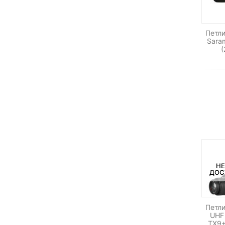
Петл
Saram
(
НЕ
ДОС
Петл
UHF
TX9+