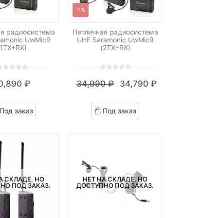
-1%
ая радиосистема
Петличная радиосистема
ramonic UwMic9
UHF Saramonic UwMic9
(1TX+RX)
(2TX+RX)
0
5
0
0,890
₽
34,990
₽
34,790
₽
ut
out
Текущая
Первоначальная
f
of
цена:
цена
ased
based
Под заказ
Под заказ
n
on
34,790 ₽.
составляла
ustomer
customer
34,990 ₽.
atings
ratings
А СКЛАДЕ, НО
НЕТ НА СКЛАДЕ, НО
НО ПОД ЗАКАЗ.
ДОСТУПНО ПОД ЗАКАЗ.