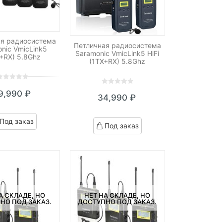
ая радиосистема
Петличная радиосистема
nic VmicLink5
Saramonic VmicLink5 HiFi
+RX) 5.8Ghz
(1TX+RX) 5.8Ghz
0
5
0
9,990
₽
ut
34,990
₽
out
f
of
ased
based
Под заказ
n
Под заказ
on
ustomer
customer
atings
ratings
А СКЛАДЕ, НО
НЕТ НА СКЛАДЕ, НО
НО ПОД ЗАКАЗ.
ДОСТУПНО ПОД ЗАКАЗ.