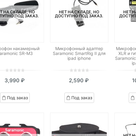
Т НА СКЛАДЕ, НО
НЕТ НА СКЛАДЕ, НО
НЕТ Н
ТУПНО ПОД ЗАКАЗ.
ДОСТУПНО ПОД ЗАКАЗ.
ДОСТУП
рофон накамерный
Микрофонный адаптер
Микрофон
aramonic SR-M3
Saramonic SmartRig II для
XLR и г
ipad iphone
Saramonic
i
0
5
0
0
5
0
0
5
0
3,990
₽
2,590
₽
1
out
out
o
of
of
o
based
based
b
Под заказ
Под заказ
on
on
o
customer
customer
c
ratings
ratings
r
НЕТ Н