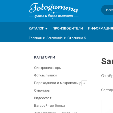
Skip
to
content
Интернет-магазин фототехники Foto-Ga
Магазин фотоаксессуаров foto-gamma.ru
КАТАЛОГ
ПРОИЗВОДИТЕЛИ
ИНФОРМАЦИЯ
»
»
Главная
Saramonic
Страница 5
КАТЕГОРИИ
Sa
Синхронизаторы
Отобр
Фотовспышки
Переходники и макрокольца
Сувениры
Видеосвет
Батарейные блоки