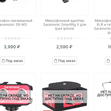
рофон накамерный
Микрофонный адаптер
Микрофон
aramonic SR-M3
Saramonic SmartRig II для
XLR и г
ipad iphone
Saramonic
i
0
5
0
0
5
0
0
5
0
3,990
₽
2,590
₽
1
out
out
o
of
of
o
based
based
b
Под заказ
Под заказ
on
on
o
customer
customer
c
ratings
ratings
r
НЕТ Н
ДОСТУП
Т НА СКЛАДЕ, НО
НЕТ НА СКЛАДЕ, НО
ТУПНО ПОД ЗАКАЗ.
ДОСТУПНО ПОД ЗАКАЗ.