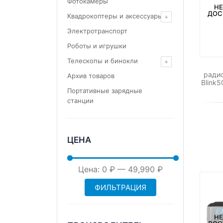
Фотокамеры
НЕ
ДОС
Квадрокоптеры и аксессуары
Электротранспорт
Роботы и игрушки
Телескопы и бинокли
ради
Архив товаров
Blink
Портативные зарядные
станции
ЦЕНА
Минимальная
Максимальная
Цена:
0 ₽
—
49,990 ₽
ФИЛЬТРАЦИЯ
цена
цена
НЕ