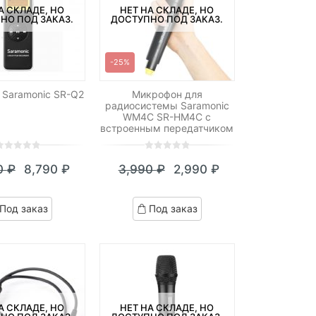
А СКЛАДЕ, НО
НЕТ НА СКЛАДЕ, НО
НО ПОД ЗАКАЗ.
ДОСТУПНО ПОД ЗАКАЗ.
-25%
 Saramonic SR-Q2
Микрофон для
радиосистемы Saramonic
WM4C SR-HM4C с
встроенным передатчиком
0
5
0
0
₽
8,790
₽
3,990
₽
2,990
₽
ut
out
Текущая
Первоначальная
Текущая
Первоначальная
f
of
цена:
цена
цена:
цена
ased
based
Под заказ
Под заказ
n
on
8,790 ₽.
составляла
2,990 ₽.
составляла
ustomer
customer
9,590 ₽.
3,990 ₽.
atings
ratings
А СКЛАДЕ, НО
НЕТ НА СКЛАДЕ, НО