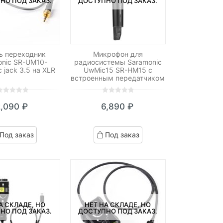
НО ПОД ЗАКАЗ.
ДОСТУПНО ПОД ЗАКАЗ.
ь переходник
Микрофон для
onic SR-UM10-
радиосистемы Saramonic
 jack 3.5 на XLR
UwMic15 SR-HM15 с
встроенным передатчиком
0
5
0
2,090
₽
6,890
₽
ut
out
f
of
ased
based
Под заказ
Под заказ
n
on
ustomer
customer
atings
ratings
А СКЛАДЕ, НО
НЕТ НА СКЛАДЕ, НО
НО ПОД ЗАКАЗ.
ДОСТУПНО ПОД ЗАКАЗ.