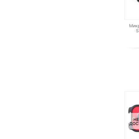
Мик
S
НЕ
ДОС