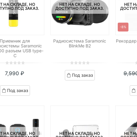
Т НА СКЛАДЕ, НО
НЕТ НА СКЛАДЕ, НО
НЕТ Н
ТУПНО ПОД ЗАКАЗ.
ДОСТУПНО ПОД ЗАКАЗ.
ДОСТУП
-8%
Приемник для
Радиосистема Saramonic
Рекордер
осистемы Saramonic
BlinkMe B2
500 разъем USB type-
C
0
5
0
0
5
0
0
5
0
7,990
₽
9,59
out
out
o
Под заказ
of
of
o
based
based
b
Под заказ
on
on
o
customer
customer
c
ratings
ratings
r
Т НА СКЛАДЕ, НО
НЕТ НА СКЛАДЕ, НО
НЕТ Н