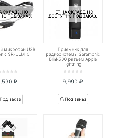
А СКЛАДЕ, НО
НЕТ НА СКЛАДЕ, НО
НО ПОД ЗАКАЗ.
ДОСТУПНО ПОД ЗАКАЗ.
ый микрофон USB
Приемник для
onic SR-ULM10
радиосистемы Saramonic
Blink500 разъем Apple
lightning
0
5
0
2,590
₽
9,990
₽
ut
out
f
of
ased
based
Под заказ
Под заказ
n
on
ustomer
customer
atings
ratings