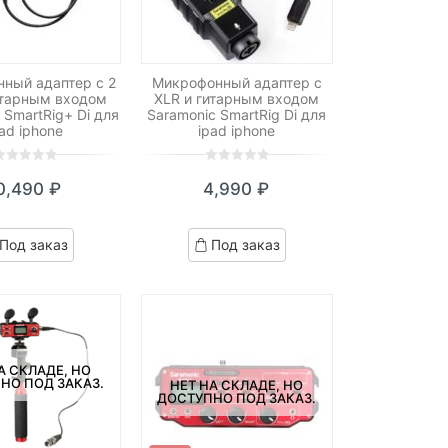
ный адаптер с 2
Микрофонный адаптер с
итарным входом
XLR и гитарным входом
 SmartRig+ Di для
Saramonic SmartRig Di для
pad iphone
ipad iphone
0
5
0
0,490
₽
4,990
₽
ut
out
f
of
ased
based
Под заказ
Под заказ
n
on
ustomer
customer
atings
ratings
А СКЛАДЕ, НО
НО ПОД ЗАКАЗ.
НЕТ НА СКЛАДЕ, НО
ДОСТУПНО ПОД ЗАКАЗ.