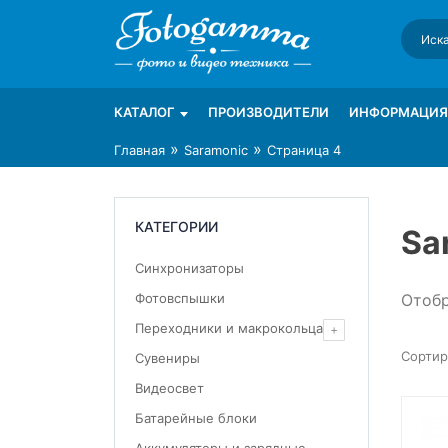
Skip
to
content
Интернет-магазин фототехники Foto-Ga
Магазин фотоаксессуаров foto-gamma.ru
КАТАЛОГ
ПРОИЗВОДИТЕЛИ
ИНФОРМАЦИЯ
»
»
Главная
Saramonic
Страница 4
КАТЕГОРИИ
Sa
Синхронизаторы
Отобр
Фотовспышки
Переходники и макрокольца
Сувениры
Видеосвет
Батарейные блоки